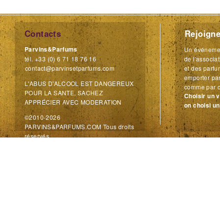
Contacts
Rejoigne
Parvins&Parfums
Un événemen
tél. +33 (0) 6 71 18 76 16
de l'associa
contact@parvinsetparfums.com
et des parfu
emporter par
L'ABUS D'ALCOOL EST DANGEREUX
comme par c
POUR LA SANTE, SACHEZ
Choisir un 
APPRÉCIER AVEC MODERATION
on choisi un
©2010-2026
PARVINS&PARFUMS.COM Tous droits
réservés